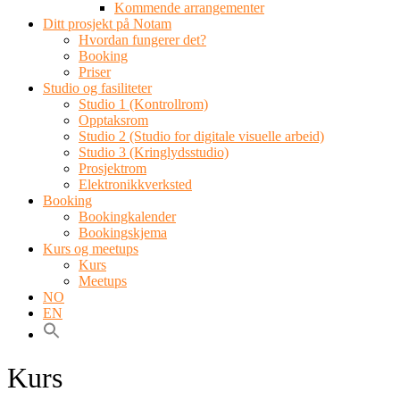
Kommende arrangementer
Ditt prosjekt på Notam
Hvordan fungerer det?
Booking
Priser
Studio og fasiliteter
Studio 1 (Kontrollrom)
Opptaksrom
Studio 2 (Studio for digitale visuelle arbeid)
Studio 3 (Kringlydsstudio)
Prosjektrom
Elektronikkverksted
Booking
Bookingkalender
Bookingskjema
Kurs og meetups
Kurs
Meetups
NO
EN
Kurs