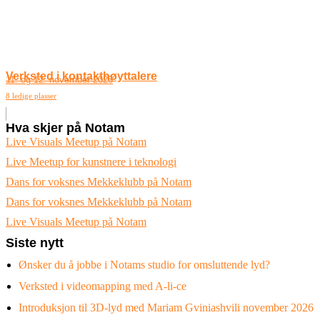
Verksted i kontakthøyttalere
11. og 12. november 2026
8 ledige plasser
Hva skjer på Notam
Live Visuals Meetup på Notam
Live Meetup for kunstnere i teknologi
Dans for voksnes Mekkeklubb på Notam
Dans for voksnes Mekkeklubb på Notam
Live Visuals Meetup på Notam
Siste nytt
Ønsker du å jobbe i Notams studio for omsluttende lyd?
Verksted i videomapping med A-li-ce
Introduksjon til 3D-lyd med Mariam Gviniashvili november 2026