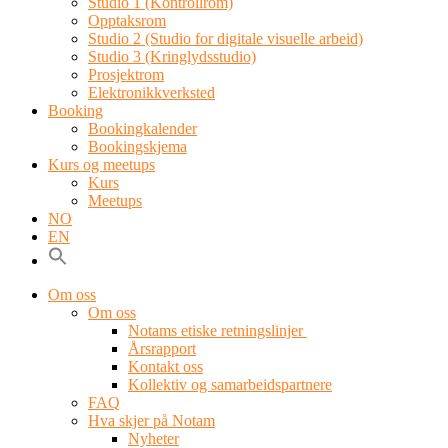
Studio 1 (Kontrollrom)
Opptaksrom
Studio 2 (Studio for digitale visuelle arbeid)
Studio 3 (Kringlydsstudio)
Prosjektrom
Elektronikkverksted
Booking
Bookingkalender
Bookingskjema
Kurs og meetups
Kurs
Meetups
NO
EN
Om oss
Om oss
Notams etiske retningslinjer
Årsrapport
Kontakt oss
Kollektiv og samarbeidspartnere
FAQ
Hva skjer på Notam
Nyheter