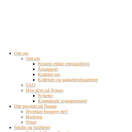
Om oss
Om oss
Notams etiske retningslinjer
Årsrapport
Kontakt oss
Kollektiv og samarbeidspartnere
FAQ
Hva skjer på Notam
Nyheter
Kommende arrangementer
Ditt prosjekt på Notam
Hvordan fungerer det?
Booking
Priser
Studio og fasiliteter