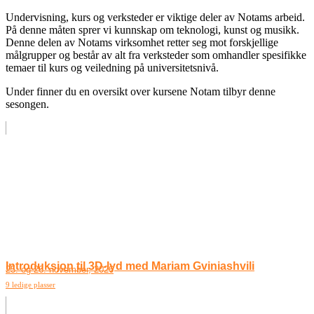
Undervisning, kurs og verksteder er viktige deler av Notams arbeid.
På denne måten sprer vi kunnskap om teknologi, kunst og musikk.
Denne delen av Notams virksomhet retter seg mot forskjellige
målgrupper og består av alt fra verksteder som omhandler spesifikke
temaer til kurs og veiledning på universitetsnivå.
Under finner du en oversikt over kursene Notam tilbyr denne
sesongen.
Introduksjon til 3D-lyd med Mariam Gviniashvili
25. og 26. november, 2026
9 ledige plasser