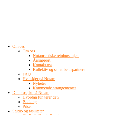
Om oss
Om oss
Notams etiske retningslinjer
Årsrapport
Kontakt oss
Kollektiv og samarbeidspartnere
FAQ
Hva skjer på Notam
Nyheter
Kommende arrangementer
Ditt prosjekt på Notam
Hvordan fungerer det?
Booking
Priser
Studio og fasiliteter