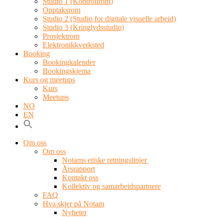
Studio 1 (Kontrollrom)
Opptaksrom
Studio 2 (Studio for digitale visuelle arbeid)
Studio 3 (Kringlydsstudio)
Prosjektrom
Elektronikkverksted
Booking
Bookingkalender
Bookingskjema
Kurs og meetups
Kurs
Meetups
NO
EN
Om oss
Om oss
Notams etiske retningslinjer
Årsrapport
Kontakt oss
Kollektiv og samarbeidspartnere
FAQ
Hva skjer på Notam
Nyheter