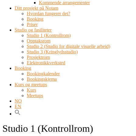
Kommende arrangementer
Ditt prosjekt på Notam
Hvordan fungerer det?
Booking
Priser
Studio og fasiliteter
Studio 1 (Kontrollrom)
Opptaksrom
Studio 2 (Studio for digitale visuelle arbeid)
Studio 3 (Kringlydsstudio)
Prosjektrom
Elektronikkverksted
Booking
Bookingkalender
Bookingskjema
Kurs og meetups
Kurs
Meetups
NO
EN
Studio 1 (Kontrollrom)