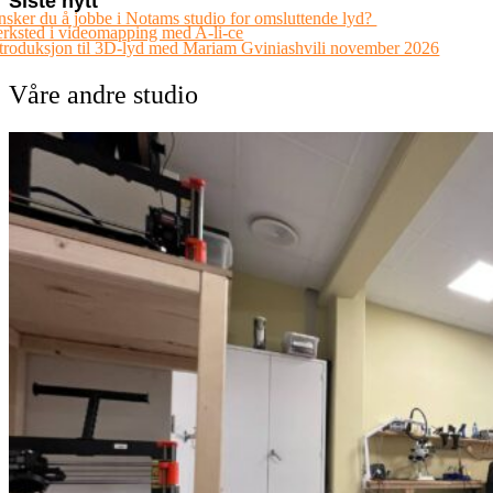
Siste nytt
sker du å jobbe i Notams studio for omsluttende lyd?
rksted i videomapping med A-li-ce
troduksjon til 3D-lyd med Mariam Gviniashvili november 2026
Våre andre studio