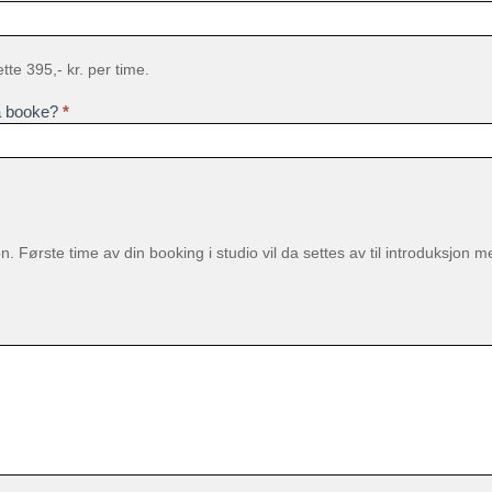
te 395,- kr. per time.
r å booke?
*
. Første time av din booking i studio vil da settes av til introduksjon m