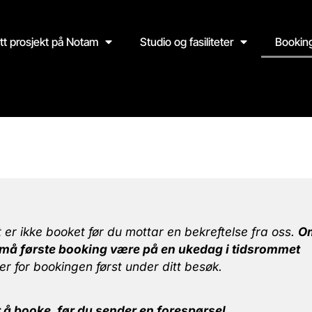
itt prosjekt på Notam
Studio og fasiliteter
Bookin
r ikke booket før du mottar en bekreftelse fra oss.
O
re må første booking være på en ukedag i tidsrommet
er for bookingen først under ditt besøk.
 å booke, før du sender en forespørsel.