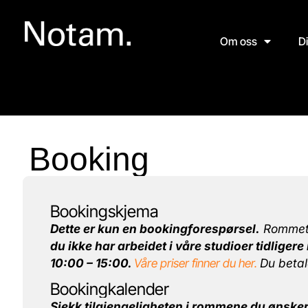
Om oss
D
Booking
Bookingskjema
Dette er kun en bookingforespørsel.
Rommet e
du ikke har arbeidet i våre studioer tidlige
10:00 – 15:00.
Våre priser finner du her.
Du betal
Bookingkalender
Sjekk tilgjengeligheten i rommene du ønsker