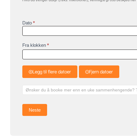
Hvis du trenger utstyr (f.eks. mikrofoner), vennligst gi oss beskjed her
Dato
*
Fra klokken
*
Legg til flere datoer
Fjern datoer
Neste