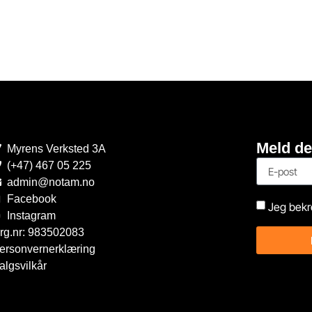
Meld de
Myrens Verksted 3A
(+47) 467 05 225
admin@notam.no
Facebook
Jeg bekr
Instagram
rg.nr: 983502083
ersonvernerklæring
algsvilkår