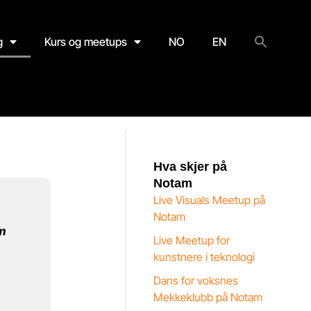
g
Kurs og meetups
NO
EN
Hva skjer på
Notam
Live Visuals Meetup på
Notam
m
Live Meetup for
kunstnere i teknologi
Dans for voksnes
Mekkeklubb på Notam