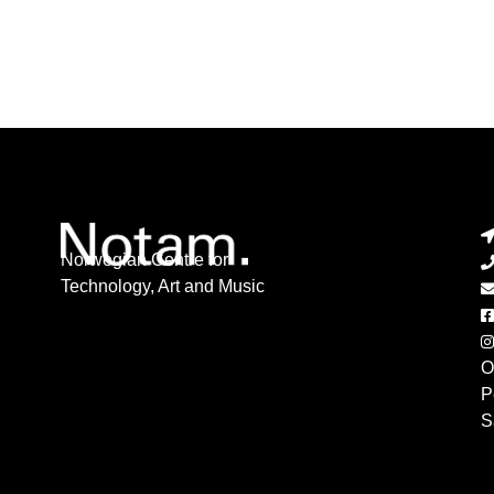
Norwegian Centre for
Technology, Art and Music
O
P
S