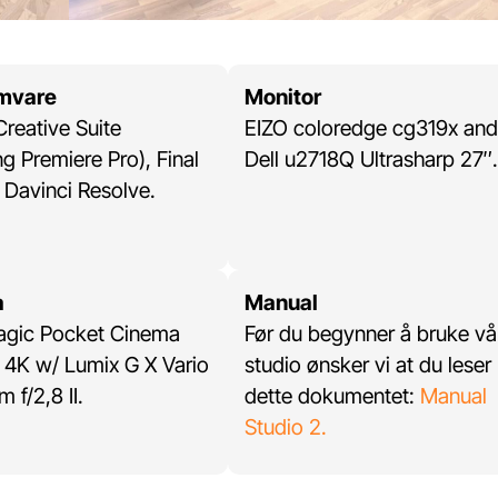
mvare
Monitor
reative Suite
EIZO coloredge cg319x and
ng Premiere Pro), Final
Dell u2718Q Ultrasharp 27″.
 Davinci Resolve.
a
Manual
agic Pocket Cinema
Før du begynner å bruke vå
4K w/ Lumix G X Vario
studio ønsker vi at du leser
 f/2,8 II.
dette dokumentet:
Manual
Studio 2.