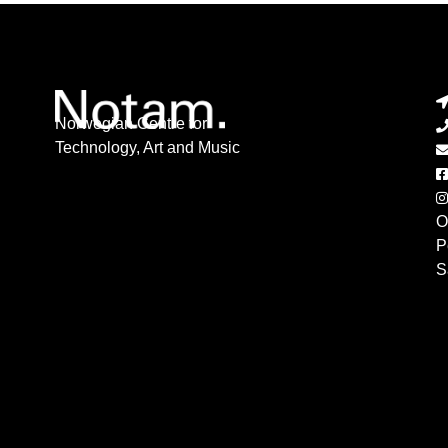
Norwegian Centre for
Technology, Art and Music
O
P
S