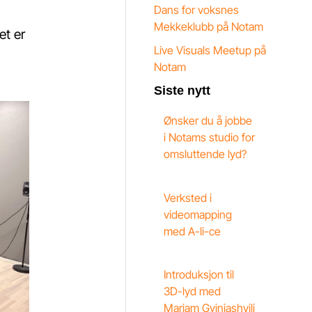
Dans for voksnes
Mekkeklubb på Notam
et er
Live Visuals Meetup på
Notam
Siste nytt
Ønsker du å jobbe
i Notams studio for
omsluttende lyd?
Verksted i
videomapping
med A-li-ce
Introduksjon til
3D-lyd med
Mariam Gviniashvili