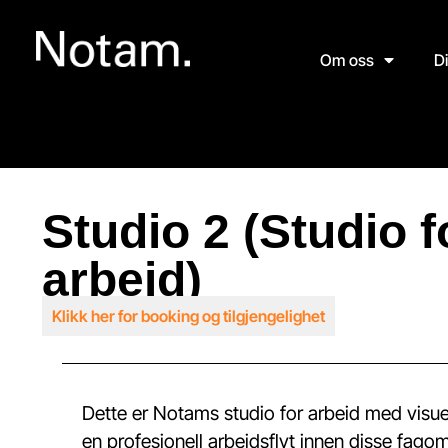
Om oss
D
Studio 2 (Studio fo
arbeid)
Klikk her for booking og tilgjengelighet
Dette er Notams studio for arbeid med visuell
en profesjonell arbeidsflyt innen disse fag