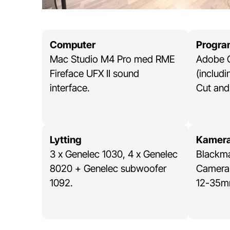
Computer
Progra
Mac Studio M4 Pro med RME
Adobe C
Fireface UFX II sound
(includi
interface.
Cut and
Lytting
Kamer
3 x Genelec 1030, 4 x Genelec
Blackm
8020 + Genelec subwoofer
Camera 
1092.
12-35mm