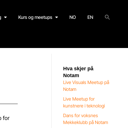
g
Kurs og meetups
NO
EN
Hva skjer på
Notam
Live Visuals Meetup på
Notam
Live Meetup for
kunstnere i teknologi
Dans for voksnes
p for
Mekkeklubb på Notam