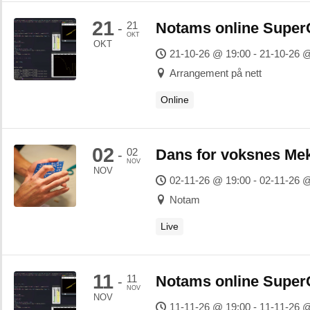
21
21
Notams online SuperC
-
OKT
OKT
21-10-26 @ 19:00 - 21-10-26 
Arrangement på nett
Online
02
02
Dans for voksnes Me
-
NOV
NOV
02-11-26 @ 19:00 - 02-11-26 
Notam
Live
11
11
Notams online SuperC
-
NOV
NOV
11-11-26 @ 19:00 - 11-11-26 