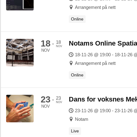
Arrangement på nett
Online
18
18
Notams Online Spatia
-
NOV
NOV
18-11-26 @ 19:00 - 18-11-26 
Arrangement på nett
Online
23
23
Dans for voksnes Me
-
NOV
NOV
23-11-26 @ 19:00 - 23-11-26 
Notam
Live