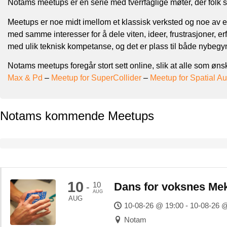
Notams meetups er en serie med tverrfaglige møter, der folk sa
Meetups er noe midt imellom et klassisk verksted og noe av en l
med samme interesser for å dele viten, ideer, frustrasjoner, e
med ulik teknisk kompetanse, og det er plass til både nybeg
Notams meetups foregår stort sett online, slik at alle som øns
Max & Pd
–
Meetup for SuperCollider
–
Meetup for Spatial A
Notams kommende Meetups
10
10
Dans for voksnes Me
-
AUG
AUG
10-08-26 @ 19:00 - 10-08-26 
Notam