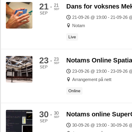
21
21
Dans for voksnes Me
-
SEP
SEP
21-09-26 @ 19:00 - 21-09-26 
Notam
Live
23
23
Notams Online Spatia
-
SEP
SEP
23-09-26 @ 19:00 - 23-09-26 
Arrangement på nett
Online
30
30
Notams online SuperC
-
SEP
SEP
30-09-26 @ 19:00 - 30-09-26 