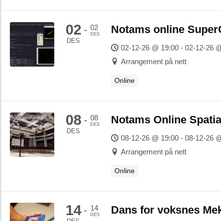
02
02
Notams online SuperC
-
DES
DES
02-12-26 @ 19:00 - 02-12-26 
Arrangement på nett
Online
08
08
Notams Online Spatia
-
DES
DES
08-12-26 @ 19:00 - 08-12-26 
Arrangement på nett
Online
14
14
Dans for voksnes Me
-
DES