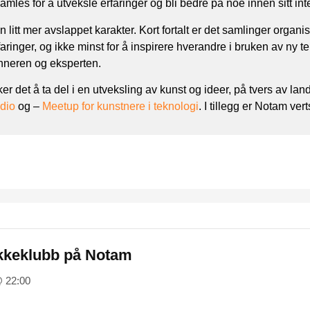
mles for å utveksle erfaringer og bli bedre på noe innen sitt inte
itt mer avslappet karakter. Kort fortalt er det samlinger organis
rfaringer, og ikke minst for å inspirere hverandre i bruken av ny
ynneren og eksperten.
ker det å ta del i en utveksling av kunst og ideer, på tvers av 
udio
og –
Meetup for kunstnere i teknologi
. I tillegg er Notam v
kkeklubb på Notam
@ 22:00