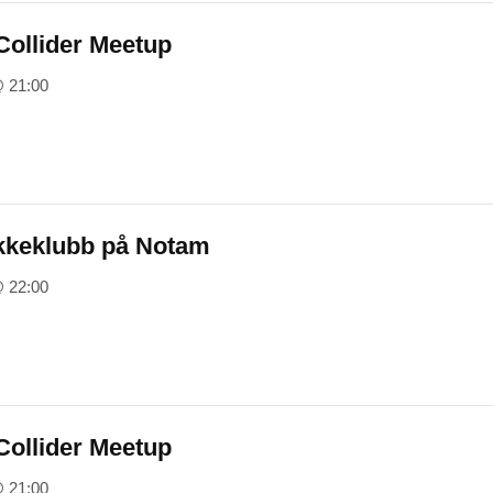
ollider Meetup
@ 21:00
kkeklubb på Notam
@ 22:00
ollider Meetup
@ 21:00