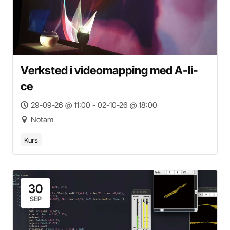
Verksted i videomapping med A-li-
ce
29-09-26 @ 11:00 - 02-10-26 @ 18:00
Notam
Kurs
30
SEP