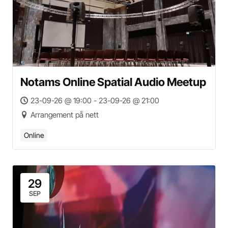
Notams Online Spatial Audio Meetup
23-09-26 @ 19:00 - 23-09-26 @ 21:00
Arrangement på nett
Online
29
SEP