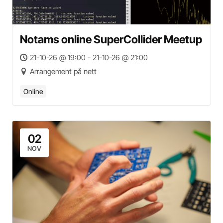
Notams online SuperCollider Meetup
21-10-26 @ 19:00 - 21-10-26 @ 21:00
Arrangement på nett
Online
02
NOV