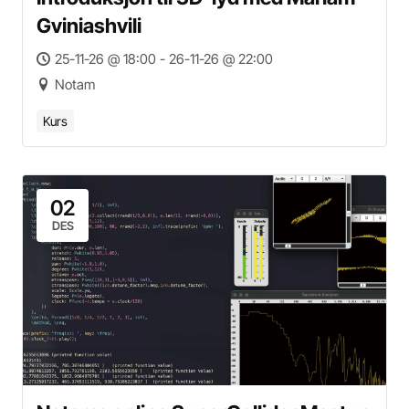
Gviniashvili
25-11-26 @ 18:00 - 26-11-26 @ 22:00
Notam
Kurs
02
DES