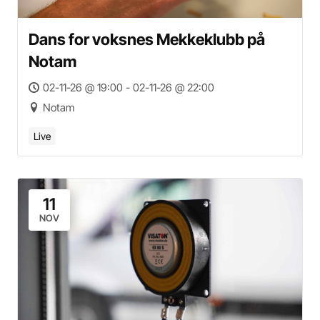
Dans for voksnes Mekkeklubb på
Notam
02-11-26 @ 19:00 - 02-11-26 @ 22:00
Notam
Live
11
NOV