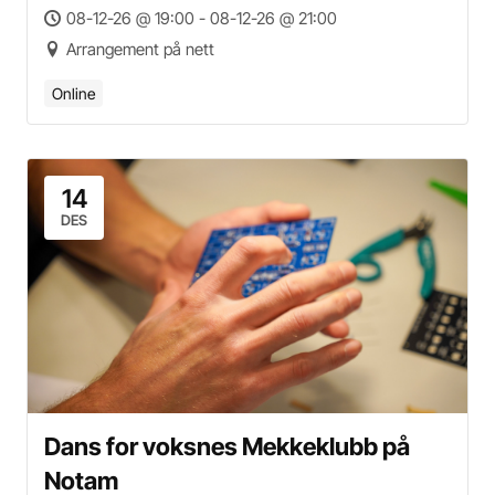
08-12-26 @ 19:00 - 08-12-26 @ 21:00
Arrangement på nett
Online
14
DES
Dans for voksnes Mekkeklubb på
Notam