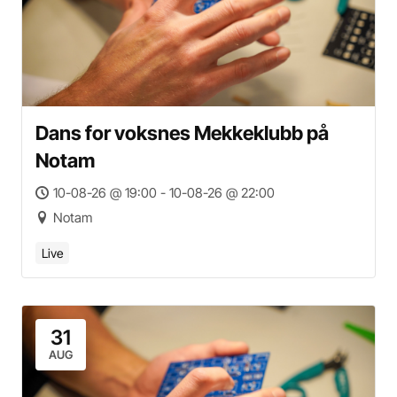
Dans for voksnes Mekkeklubb på
Notam
10-08-26 @ 19:00 - 10-08-26 @ 22:00
Notam
Live
31
AUG