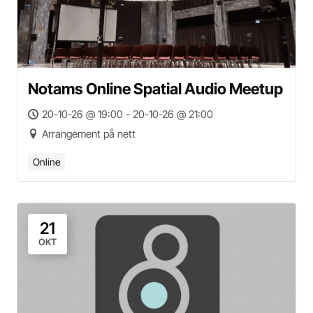
Notams Online Spatial Audio Meetup
20-10-26 @ 19:00 - 20-10-26 @ 21:00
Arrangement på nett
Online
21
OKT