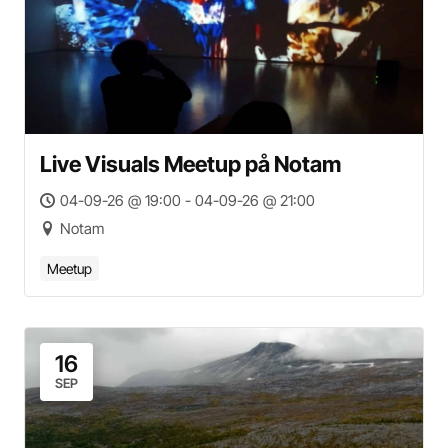
Live Visuals Meetup på Notam
04-09-26 @ 19:00 - 04-09-26 @ 21:00
Notam
Meetup
16
SEP