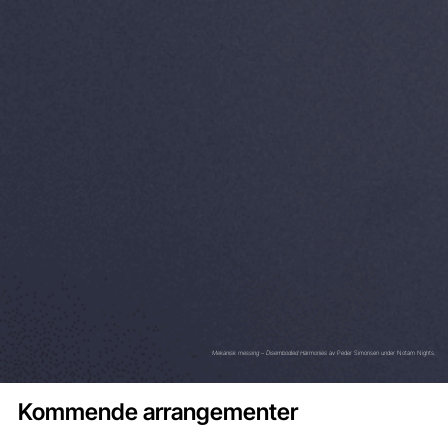
Mekanisk messing – Disembodied Harmonies
av Peder Simonsen under Notam Nights.
Kommende arrangementer