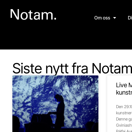
Om oss
D
Siste nytt fra Nota
Live 
kunstn
Den 29.10
kunstner
Denne ga
Gviniashv
Pálfai Au