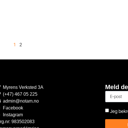
1
2
Meld de
Myrens Verksted 3A
(+47) 467 05 225
admin@notam.no
Facebook
Jeg bekr
Instagram
rg.nr: 983502083