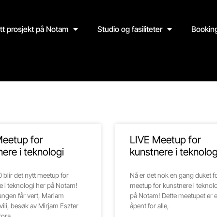
itt prosjekt på Notam
Studio og fasiliteter
Bookin
m
Meetup for
LIVE Meetup for
ere i teknologi
kunstnere i teknolog
 blir det nytt meetup for
Nå er det nok en gang duket fo
e i teknologi her på Notam!
meetup for kunstnere i teknolo
ngen får vert, Mariam
på Notam! Dette meetupet er 
ili, besøk av Mirjam Eszter
åpent for alle,
rora