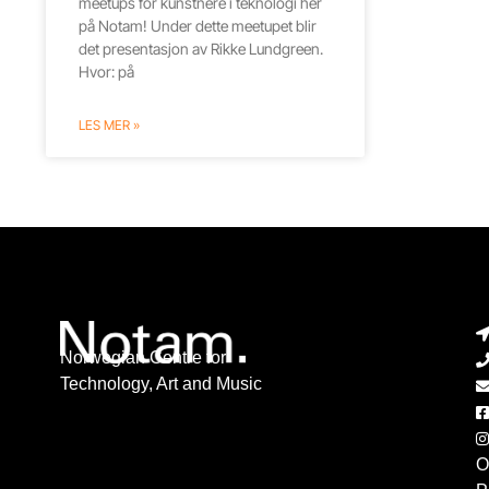
meetups for kunstnere i teknologi her
på Notam! Under dette meetupet blir
det presentasjon av Rikke Lundgreen.
Hvor: på
LES MER »
Norwegian Centre for
Technology, Art and Music
O