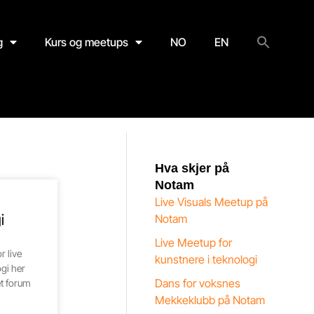
g
Kurs og meetups
NO
EN
Hva skjer på
Notam
Live Visuals Meetup på
i
Notam
Live Meetup for
r live
kunstnere i teknologi
gi her
Dans for voksnes
et forum
Mekkeklubb på Notam