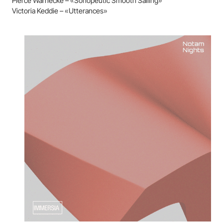
Pierce Warnecke – «Sonopeutic Smooth Sailing»
Victoria Keddie – «Utterances»