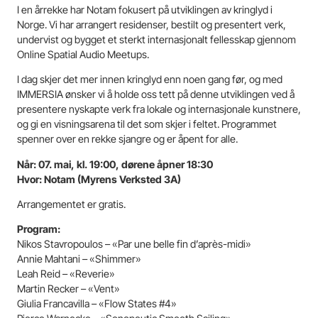
I en årrekke har Notam fokusert på utviklingen av kringlyd i
Norge. Vi har arrangert residenser, bestilt og presentert verk,
undervist og bygget et sterkt internasjonalt fellesskap gjennom
Online Spatial Audio Meetups.
I dag skjer det mer innen kringlyd enn noen gang før, og med
IMMERSIA ønsker vi å holde oss tett på denne utviklingen ved å
presentere nyskapte verk fra lokale og internasjonale kunstnere,
og gi en visningsarena til det som skjer i feltet. Programmet
spenner over en rekke sjangre og er åpent for alle.
Når: 07. mai, kl. 19:00, dørene åpner 18:30
Hvor: Notam (Myrens Verksted 3A)
Arrangementet er gratis.
Program:
Nikos Stavropoulos – «Par une belle fin d’après-midi»
Annie Mahtani – «Shimmer»
Leah Reid – «Reverie»
Martin Recker – «Vent»
Giulia Francavilla – «Flow States #4»