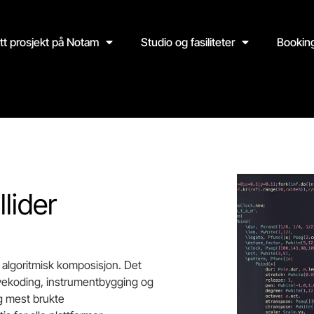
itt prosjekt på Notam
Studio og fasiliteter
Bookin
lider
 algoritmisk komposisjon. Det
livekoding, instrumentbygging og
g mest brukte