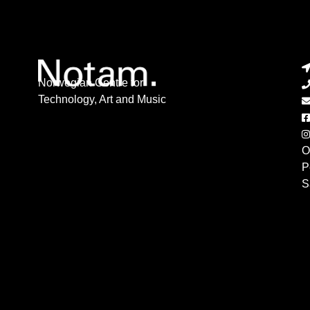
Norwegian Centre for
Technology, Art and Music
O
P
S