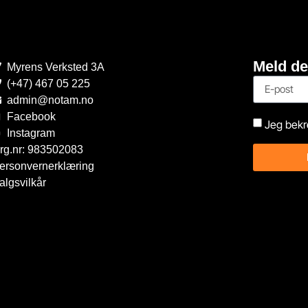
Meld de
Myrens Verksted 3A
(+47) 467 05 225
admin@notam.no
Facebook
Jeg bekr
Instagram
rg.nr: 983502083
ersonvernerklæring
algsvilkår