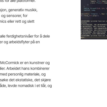
s for alle plattformer.
sjon, generativ musikk,
 og sensorer, for
cs eller rett og slett
le ferdighetsnivåer for å dele
er og arbeidsflyter på en
 McCormick er en kunstner og
ier. Arbeidet hans kombinerer
med personlig materiale, og
søke det ekstatiske, det skjøre
e, levde nomadisk i et tiår, og