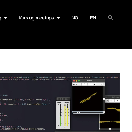
g
Kurs og meetups
NO
EN