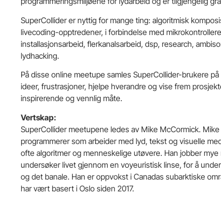
programmeringsmiljøene for lydarbeid og er tilgjengelig grati
SuperCollider er nyttig for mange ting: algoritmisk komposi
livecoding-opptredener, i forbindelse med mikrokontrollere
installasjonsarbeid, flerkanalsarbeid, dsp, research, ambisoni
lydhacking.
På disse online meetupe samles SuperCollider-brukere på al
ideer, frustrasjoner, hjelpe hverandre og vise frem prosjekt
inspirerende og vennlig måte.
Vertskap:
SuperCollider meetupene ledes av Mike McCormick. Mike
programmerer som arbeider med lyd, tekst og visuelle med
ofte algoritmer og menneskelige utøvere. Han jobber mye 
undersøker livet gjennom en voyeuristisk linse, for å under
og det banale. Han er oppvokst i Canadas subarktiske områd
har vært basert i Oslo siden 2017.