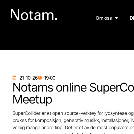
Om oss
D
21-10-26
19:00
Notams online SuperCol
Meetup
SuperCollider er et open source-verktøy for lydsyntese og
brukes for komposisjon, generativ musikk, installasjoner, 
veldig mange andre ting. Det er et av de mest populære o