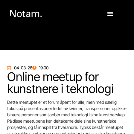
04-03-26
19:00
Online meetup for
kunstnere i teknologi
Dette meetupet er et forum åpent for alle, men med særlig
fokus på presentasjoner ledet av kvinner, transpersoner og ikke-
binære personer som jobber med teknologi i sine kunstnerskap.
På disse meetupene kan deltakerne dele sine kunstneriske
prosjekter, og få innspill fra hverandre. Typisk består meetupet
av en rekke samtaler og presentasjoner i regi av ulike kunstnere.