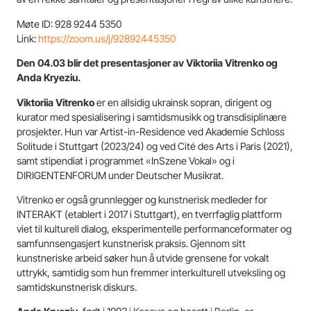
Møte ID: 928 9244 5350
Link:
https://zoom.us/j/92892445350
Den 04.03 blir det presentasjoner av Viktoriia Vitrenko og
Anda Kryeziu.
Viktoriia Vitrenko
er en allsidig ukrainsk sopran, dirigent og
kurator med spesialisering i samtidsmusikk og transdisiplinære
prosjekter. Hun var Artist-in-Residence ved Akademie Schloss
Solitude i Stuttgart (2023/24) og ved Cité des Arts i Paris (2021),
samt stipendiat i programmet «InSzene Vokal» og i
DIRIGENTENFORUM under Deutscher Musikrat.
Vitrenko er også grunnlegger og kunstnerisk medleder for
INTERAKT (etablert i 2017 i Stuttgart), en tverrfaglig plattform
viet til kulturell dialog, eksperimentelle performanceformater og
samfunnsengasjert kunstnerisk praksis. Gjennom sitt
kunstneriske arbeid søker hun å utvide grensene for vokalt
uttrykk, samtidig som hun fremmer interkulturell utveksling og
samtidskunstnerisk diskurs.