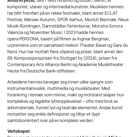
Anda Kryeziu
, født i 1993 i Kosovo og bosatt i Berlin, er
komponist, utøver og intermedial kunstner. Musikken hennes
har blitt fremført på en rekke festivaler, blant annet ECLAT
Festival, Warsaw Autumn, SPOR Aarhus, Munich Biennale, Neue
Musik Rümlingen, Darmstädter Ferienkurse, Monstra Sonora
Valencia og November Music. I 2023 hadde hennes
opera
PERSONA
, basert på filmen av Ingmar Bergman,
urpremiere som et samarbeid mellom Theater Basel og Gare du
Nord. Hun har mottatt flere stipend og priser, blant annet den
69. Komposisjonsprisen fra Stuttgart by (2024), prisen fra
Contemporary Arts Alliance Berlin og Akademie Musiktheater
Heute fra Deutsche Bank-stiftelsen.
Arbeidene hennes beveger seg innen ulike sjangre som
instrumentalmusikk, multimedia og musikkteater. Med
forankring i temaer som minne, makt og motstand skaper hun
komplekse og lagdelte lytteopplevelser – ofte med bruk av
arkivmateriale, funnet lyd og teatrale elementer. Andas kunst
motsetter seg enkle definisjoner og tilbyr et dypt
samtidsorientert svar på en kompleks verden.
Vertskapet