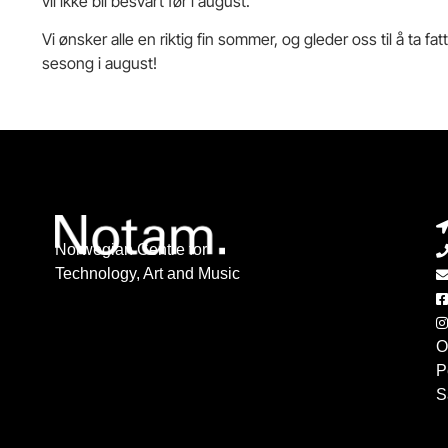
vil ikke bli besvart før i august.
Vi ønsker alle en riktig fin sommer, og gleder oss til å ta 
sesong i august!
Norwegian Centre for
Technology, Art and Music
O
P
S