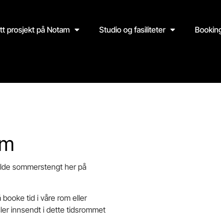
itt prosjekt på Notam
Studio og fasiliteter
Bookin
am
holde sommerstengt her på
 booke tid i våre rom eller
er innsendt i dette tidsrommet