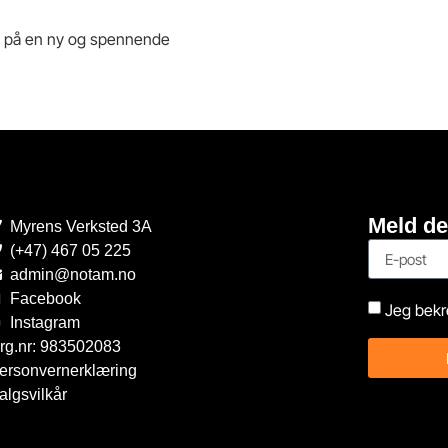
fatt på en ny og spennende
Meld de
Myrens Verksted 3A
(+47) 467 05 225
admin@notam.no
Facebook
Jeg bekr
Instagram
rg.nr: 983502083
ersonvernerklæring
algsvilkår