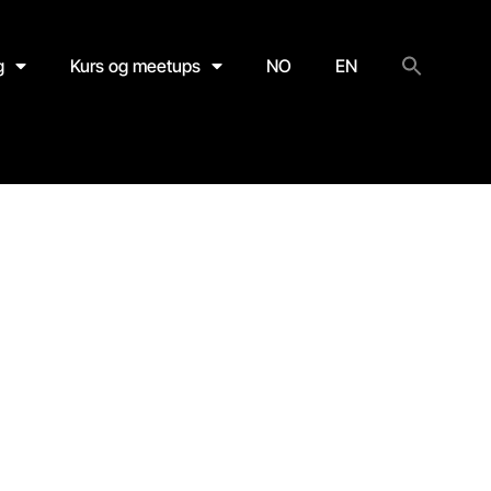
g
Kurs og meetups
NO
EN