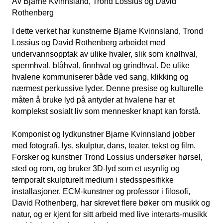
Av Bjarne Kvinnsland, Trond Lossius og David
Rothenberg
I dette verket har kunstnerne Bjarne Kvinnsland, Trond
Lossius og David Rothenberg arbeidet med
undervannsopptak av ulike hvaler, slik som knølhval,
spermhval, blåhval, finnhval og grindhval. De ulike
hvalene kommuniserer både ved sang, klikking og
nærmest perkussive lyder. Denne presise og kulturelle
måten å bruke lyd på antyder at hvalene har et
komplekst sosialt liv som mennesker knapt kan forstå.
Komponist og lydkunstner Bjarne Kvinnsland jobber
med fotografi, lys, skulptur, dans, teater, tekst og film.
Forsker og kunstner Trond Lossius undersøker hørsel,
sted og rom, og bruker 3D-lyd som et usynlig og
temporalt skulpturelt medium i stedsspesifikke
installasjoner. ECM-kunstner og professor i filosofi,
David Rothenberg, har skrevet flere bøker om musikk og
natur, og er kjent for sitt arbeid med live interarts-musikk