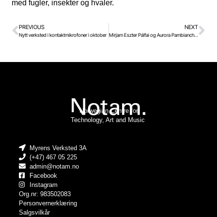
med fugler, insekter og hvaler.
PREVIOUS
NEXT
Nytt verksted i kontaktmikrofoner i oktober
Mirjam Eszter Pálfai og Aurora Pambianchi på Notams Live Meetup for kunstnere i teknologi
Norwegian Centre for
Technology, Art and Music
Myrens Verksted 3A
(+47) 467 05 225
admin@notam.no
Facebook
Instagram
Org.nr: 983502083
Personvernerklæring
Salgsvilkår