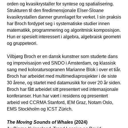
orden og kvasikrystaller for syntese og spatialisering.
Strukturen til den firedimensjonale Elser-Sloane
kvasikrystallen danner grunnlaget for verket. I sin praksis
har Broch fordypet seg i systematiske studier innen
matematikk, programmering og algoritmisk komposisjon.
Hun er spesielt interessert i algebra, algebraisk geometri
og gruppeteori.
Vilbjørg Broch er en dansk kunstner som studerte dans
og improvisasjon ved SNDO i Amsterdam, og klassisk
sang med koloratursopranen Marianne Blok i over et tiår.
Broch har arbeidet med multimediaprosjekter i de siste
30 årene, og startet med datamusikk for over 20 år siden.
Broch har fått arbeidet sitt presentert ved internasjonale
konferanser. Hun har vært i residens og presentert
arbeid ved CCRMA Stanford, IEM Graz, Notam Oslo,
EMS Stockholm og ICST Zürich.
The Moving Sounds of Whales
(2024)