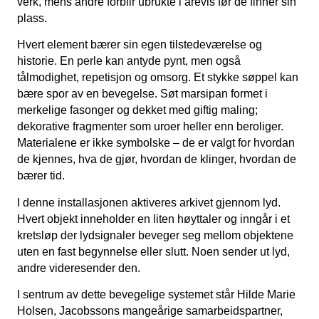
verk, mens andre forblir ubrukte i årevis før de finner sin
plass.
Hvert element bærer sin egen tilstedeværelse og
historie. En perle kan antyde pynt, men også
tålmodighet, repetisjon og omsorg. Et stykke søppel kan
bære spor av en bevegelse. Søt marsipan formet i
merkelige fasonger og dekket med giftig maling;
dekorative fragmenter som uroer heller enn beroliger.
Materialene er ikke symbolske – de er valgt for hvordan
de kjennes, hva de gjør, hvordan de klinger, hvordan de
bærer tid.
I denne installasjonen aktiveres arkivet gjennom lyd.
Hvert objekt inneholder en liten høyttaler og inngår i et
kretsløp der lydsignaler beveger seg mellom objektene
uten en fast begynnelse eller slutt. Noen sender ut lyd,
andre videresender den.
I sentrum av dette bevegelige systemet står Hilde Marie
Holsen, Jacobssons mangeårige samarbeidspartner,