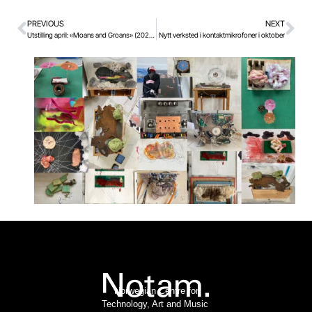
PREVIOUS
NEXT
Utstilling april: «Moans and Groans» (2025) av Mads Kjeldgaard
Nytt verksted i kontaktmikrofoner i oktober
Norwegian Centre for
Technology, Art and Music