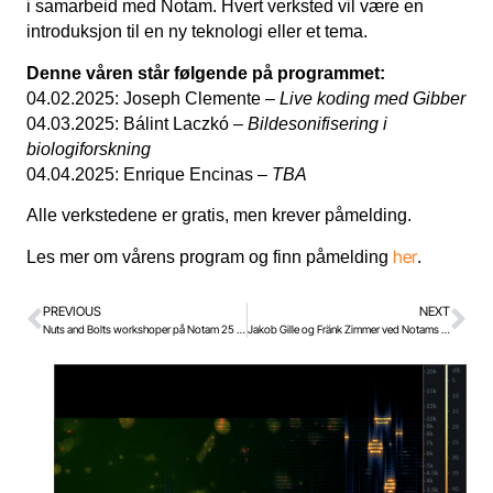
i samarbeid med Notam. Hvert verksted vil være en
introduksjon til en ny teknologi eller et tema.
Denne våren står følgende på programmet:
04.02.2025: Joseph Clemente –
Live koding med Gibber
04.03.2025: Bálint Laczkó –
Bildesonifisering i
biologiforskning
04.04.2025: Enrique Encinas –
TBA
Alle verkstedene er gratis, men krever påmelding.
her
Les mer om vårens program og finn påmelding
.
PREVIOUS
NEXT
Nuts and Bolts workshoper på Notam 25 & 26 januar
Jakob Gille og Fränk Zimmer ved Notams Spatial Audio Meetup 26. februar