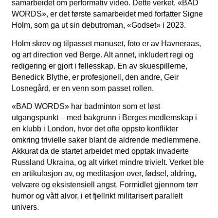
samarbeidet om performativ video. Dette verket, «BAD
WORDS», er det første samarbeidet med forfatter Signe
Holm, som ga ut sin debutroman, «Godset» i 2023.
Holm skrev og tilpasset manuset, foto er av Havneraas,
og art direction ved Berge. Alt annet, inkludert regi og
redigering er gjort i fellesskap. En av skuespillerne,
Benedick Blythe, er profesjonell, den andre, Geir
Losnegård, er en venn som passet rollen.
«BAD WORDS» har badminton som et løst
utgangspunkt – med bakgrunn i Berges medlemskap i
en klubb i London, hvor det ofte oppsto konflikter
omkring trivielle saker blant de aldrende medlemmene.
Akkurat da de startet arbeidet med opptak invaderte
Russland Ukraina, og alt virket mindre trivielt. Verket ble
en artikulasjon av, og meditasjon over, fødsel, aldring,
velvære og eksistensiell angst. Formidlet gjennom tørr
humor og vått alvor, i et fjellrikt militarisert parallelt
univers.