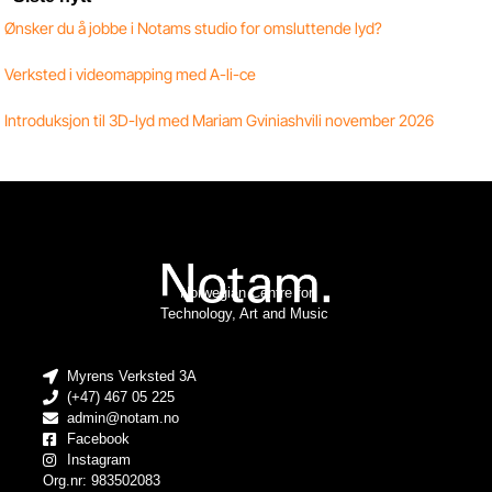
Ønsker du å jobbe i Notams studio for omsluttende lyd?
Verksted i videomapping med A-li-ce
Introduksjon til 3D-lyd med Mariam Gviniashvili november 2026
Norwegian Centre for
Technology, Art and Music
Myrens Verksted 3A
(+47) 467 05 225
admin@notam.no
Facebook
Instagram
Org.nr: 983502083