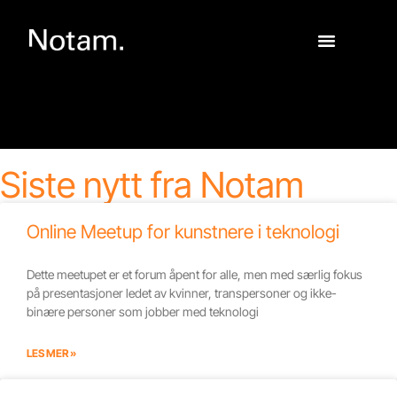
Siste nytt fra Notam
Online Meetup for kunstnere i teknologi
Dette meetupet er et forum åpent for alle, men med særlig fokus
på presentasjoner ledet av kvinner, transpersoner og ikke-
binære personer som jobber med teknologi
LES MER »